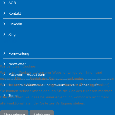
AGB
Kontakt
Linkedin
Xing
SERVICE
Fernwartung
Newsletter
Wir benutzen Cookies
Wir nutzen Cookies auf unserer Website. Einige von ihnen sind
Passwort - Read2Burn
essenziell für den Betrieb der Seite, während andere uns helfen, diese
Website und die Nutzererfahrung zu verbessern (Tracking Cookies).
10 Jahre Schnittstelle und hm-netzwerke in Althengstett
Sie können selbst entscheiden, ob Sie die Cookies zulassen möchten.
Termin
Bitte beachten Sie, dass bei einer Ablehnung womöglich nicht mehr
alle Funktionalitäten der Seite zur Verfügung stehen.